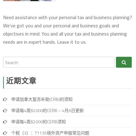
Need assistance with your personal tax and business planning?
We’ve got you and your personal and business goals and
objectives in mind. You and all your tax and business planning
needs are in expert hands. Leave it to us.
近期文章
申请加拿大复苏补助(CRB)的须知
申请每4周$2000的CERB – 4月6日更新
申请每4周$2000的CERB须知
个税（3）：T1135境外资产申报常见问题