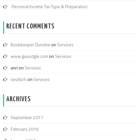
Personal Income Tax Type & Preparation
RECENT COMMENTS
Bookkeeper Dundee
on
Services
www.gaoodgle.com
on
Services
ann
on
Services
sevilla fc
on
Services
ARCHIVES
September 2017
February 2016